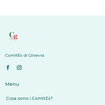
ComItEs di Ginevra
Menu
Cosa sono i ComItEs?