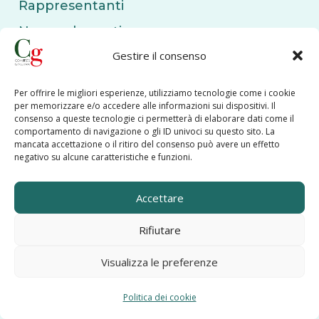
Rappresentanti
News ed eventi
Gestire il consenso
Verbali
Contattaci
Per offrire le migliori esperienze, utilizziamo tecnologie come i cookie
per memorizzare e/o accedere alle informazioni sui dispositivi. Il
consenso a queste tecnologie ci permetterà di elaborare dati come il
Politiche
comportamento di navigazione o gli ID univoci su questo sito. La
mancata accettazione o il ritiro del consenso può avere un effetto
negativo su alcune caratteristiche e funzioni.
Politica Sulla Privacy
Accettare
Note Legali
Rifiutare
Politica sui Cookie
Visualizza le preferenze
Contattaci
Planifier du temps avec moi
Politica dei cookie
Email :
segreteria@comites-ginevra.ch