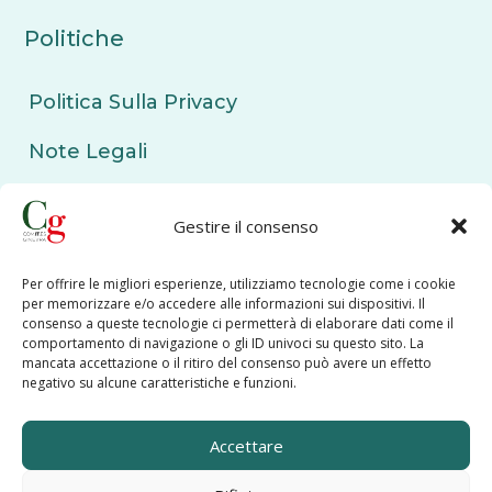
Politiche
Politica Sulla Privacy
Note Legali
Politica sui Cookie
Gestire il consenso
Contattaci
Per offrire le migliori esperienze, utilizziamo tecnologie come i cookie
per memorizzare e/o accedere alle informazioni sui dispositivi. Il
Email :
segreteria@comites-ginevra.ch
consenso a queste tecnologie ci permetterà di elaborare dati come il
comportamento di navigazione o gli ID univoci su questo sito. La
mancata accettazione o il ritiro del consenso può avere un effetto
Adresse : Quai Ernest-Ansermet 38, 1205
negativo su alcune caratteristiche e funzioni.
Genève
Accettare