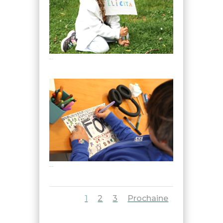
KIW_1511
KIW_1372
1
2
3
Prochaine