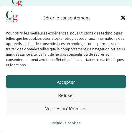
Gérer le consentement
ComItEs Ginevra
Pour offrir les meilleures expériences, nous utilisons des technologies
telles que les cookies pour stocker et/ou accéder aux informations des
appareils. Le fait de consentir à ces technologies nous permettra de
traiter des données telles que le comportement de navigation ou les ID
uniques sur ce site. Le fait de ne pas consentir ou de retirer son
consentement peut avoir un effet négatif sur certaines caractéristiques
Menu
et fonctions.
Le Comites
Accepter
Représentant
·e·
s
Refuser
News
Voir les préférences
Procès-verbaux
Planifier du temps avec moi
Contact
Politique cookies