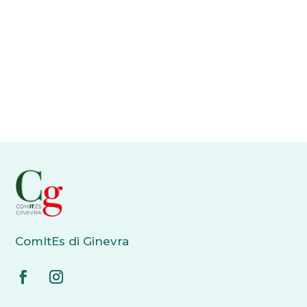
ComItEs di Ginevra