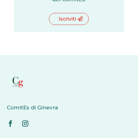
Iscriviti
ComItEs di Ginevra